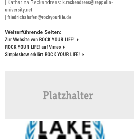
| Katharina Reckendrees:
k.reckendrees@zeppelin-
university.net
|
fr
dr
chsh
f
n
r
cky
rl
f
d
Weiterführende Seiten:
Zur Website von ROCK YOUR LIFE!
ROCK YOUR LIFE! auf Vimeo
Simpleshow erklärt ROCK YOUR LIFE!