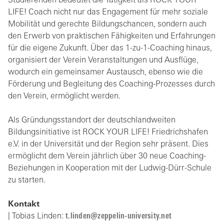
Studierenden bedeutet die Tätigkeit als ROCK YOUR
LIFE! Coach nicht nur das Engagement für mehr soziale
Mobilität und gerechte Bildungschancen, sondern auch
den Erwerb von praktischen Fähigkeiten und Erfahrungen
für die eigene Zukunft. Über das 1-zu-1-Coaching hinaus,
organisiert der Verein Veranstaltungen und Ausflüge,
wodurch ein gemeinsamer Austausch, ebenso wie die
Förderung und Begleitung des Coaching-Prozesses durch
den Verein, ermöglicht werden.
Als Gründungsstandort der deutschlandweiten
Bildungsinitiative ist ROCK YOUR LIFE! Friedrichshafen
e.V. in der Universität und der Region sehr präsent. Dies
ermöglicht dem Verein jährlich über 30 neue Coaching-
Beziehungen in Kooperation mit der Ludwig-Dürr-Schule
zu starten.
Kontakt
| Tobias Linden:
t
l
nd
n
z
pp
l
n-
n
v
rs
ty
n
t