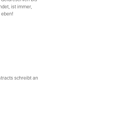
Geldreserven bis
ndet, ist immer,
r eben!
tracts schreibt an