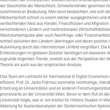
Wachstum der chinesischen Volkswirtschaft sind beispiellose 
der Geschichte der Menschheit. Schwellenländer gewinnen h
zunehmend an Bedeutung. Man kann beobachten, wie sich di
Weltwirtschaft schnell zu einem stärker ausgeglichenen und s
verflechtenden Netz aus Handel, Finanzflüssen und Migration
verschiedenen Ländern und multinationalen Wirtschaftsblöcke
Wachstumsimpulse aber auch Nachfrage- oder Finanzmarkts
schnell zwischen den Ländern übertragen und deren positive 
Auswirkung durch das internationale Umfeld vergrößert. Die
Entwicklungen im globalen Zeitalter benötigen ein besseres V
zugrunde liegenden Trends, sowohl aus der Perspektive der 
Theorie als auch aus der empirischen Analyse.
Das Team am Lehrstuhl für International & Digital Economics is
effizient. Prof. Dr. Jarko Fidrmuc sammelte reichhaltige, interd
Erfahrung an Universitäten und an anderen Forschungsinstitut
promovierte an der Universität Wien. Bevor er dem Ruf an die
Universität folgte, war er am Institut für Höhere Studien in Wi
Abteilung für Auslandsanalysen der Oesterreichischen Nationa