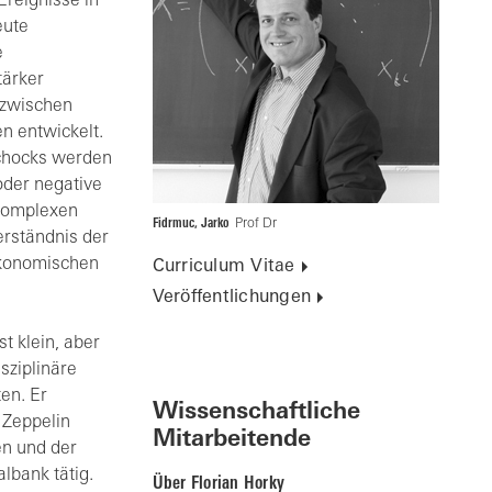
Ereignisse in
eute
e
tärker
 zwischen
n entwickelt.
chocks werden
oder negative
 komplexen
Fidrmuc, Jarko
Prof Dr
erständnis der
ökonomischen
Curriculum Vitae
Veröffentlichungen
t klein, aber
isziplinäre
en. Er
Wissenschaftliche
 Zeppelin
Mitarbeitende
en und der
lbank tätig.
Über Florian Horky