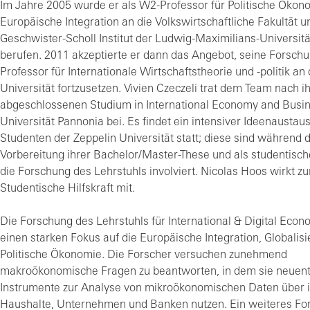
Im Jahre 2005 wurde er als W2-Professor für Politische Ökon
Europäische Integration an die Volkswirtschaftliche Fakultät u
Geschwister-Scholl Institut der Ludwig-Maximilians-Universi
berufen. 2011 akzeptierte er dann das Angebot, seine Forschu
Professor für Internationale Wirtschaftstheorie und -politik an
Universität fortzusetzen. Vivien Czeczeli trat dem Team nach 
abgeschlossenen Studium in International Economy and Busin
Universität Pannonia bei. Es findet ein intensiver Ideenaustau
Studenten der Zeppelin Universität statt; diese sind während 
Vorbereitung ihrer Bachelor/Master-These und als studentische
die Forschung des Lehrstuhls involviert. Nicolas Hoos wirkt zur
Studentische Hilfskraft mit.
Die Forschung des Lehrstuhls für International & Digital Econ
einen starken Fokus auf die Europäische Integration, Globalis
Politische Ökonomie. Die Forscher versuchen zunehmend
makroökonomische Fragen zu beantworten, in dem sie neuent
Instrumente zur Analyse von mikroökonomischen Daten über i
Haushalte, Unternehmen und Banken nutzen. Ein weiteres Fo