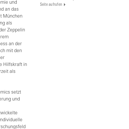
omie und
Seite aufrufen
nd an das
tät München
ng als
 der Zeppelin
ihrem
ess an der
sch mit den
der
 Hilfskraft in
zeit als
omics setzt
ierung und
wickelte
ndividuelle
rschungsfeld