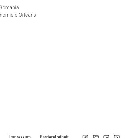
, Romania
conomie d'Orleans
n
Impressum
Barrierefreiheit