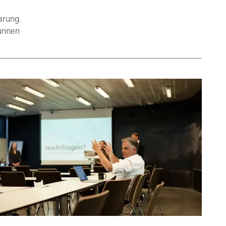
arung.
unnen