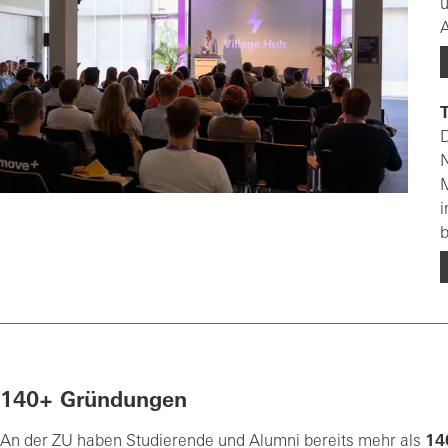
u
D
N
M
i
b
140+ Gründungen
An der ZU haben Studierende und Alumni bereits mehr als
14