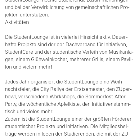
Stu­dent­Lounge möch­te Stu­die­ren­de zu­sam­men­brin­gen
und bei der Ver­wirk­li­chung von ge­mein­schaft­li­chen Pro­
jek­ten un­ter­stüt­zen.
Aktivitäten
Die Stu­dent­Lounge ist in vie­ler­lei Hin­sicht aktiv. Dau­er­
haf­te Pro­jek­te sind der der Dach­ver­band für In­itia­ti­ven,
Stu­dent­Ca­re und der stu­den­ti­sche Ver­leih von Mu­sik­an­la­
gen, einem Glüh­wein­ko­cher, meh­re­rer Grills, einem Pa­vil­
lon und vie­lem mehr!
Jedes Jahr or­ga­ni­siert die Stu­dent­Lounge eine Weih­
nachts­fei­er, die City Ral­lye der Erst­se­mes­ter, den ZU­per­
bowl, ver­schie­de­ne Work­shops, die Som­mer­fest-Af­ter
Party, die wö­chent­li­che Ap­fel­kis­te, den In­itia­ti­ven­stamm­
tisch und vie­les mehr.
Zudem ist die Stu­dent­Lounge einer der größ­ten För­de­rer
stu­den­ti­scher Pro­jek­te und In­itia­ti­ven. Die Mit­glieds­bei­
trä­ge wer­den in Ideen der Stu­die­ren­den, die mit der ZU