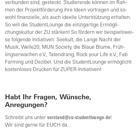
ver­bun­den sind, ge­steckt. Stu­die­ren­de kön­nen im Rah­
men der Pro­jekt­för­de­rung ihre Ideen vor­tra­gen und so­
wohl fi­nan­zi­el­le, als auch ide­el­le Un­ter­stüt­zung er­hal­ten.
So will die Stu­dent­Lounge die ein­zig­ar­ti­ge Er­mög­li­
chungs­kul­tur der ZU stär­ken! So för­dern wir bei­spiels­wei­
se fol­gen­de In­itia­ti­ven: See­kult, die Lange Nacht der
Musik, Wel­le20, MUN So­cie­ty, die Blaue Blume, Früh­
lings­er­wa­chen e.V., Ta­ten­drang, Rock your Life e.V., Fab
Far­ming und De­zi­bel. Und die Stu­dent­Lounge er­mög­licht
kos­ten­lo­ses Dru­cken für ZU­PER-In­itia­ti­ven!
Habt Ihr Fragen, Wünsche,
Anregungen?
Schreibt uns unter
v
rst
nd
z
-st
d
ntl
ng
d
!
Wir sind gerne für EUCH da.