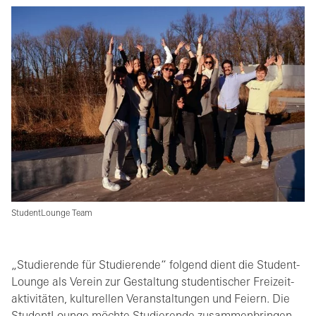
StudentLounge Team
„Stu­die­ren­de für Stu­die­ren­de“ fol­gend dient die Stu­dent­
Lounge als Ver­ein zur Ge­stal­tung stu­den­ti­scher Frei­zeit­
ak­ti­vi­tä­ten, kul­tu­rel­len Ver­an­stal­tun­gen und Fei­ern. Die