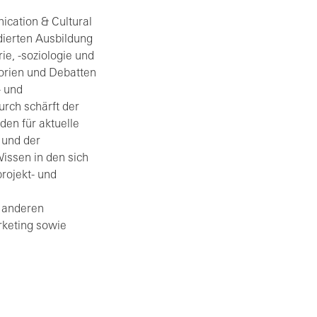
cation & Cultural
dierten Ausbildung
ie, -soziologie und
heorien und Debatten
- und
urch schärft der
den für aktuelle
 und der
Wissen in den sich
rojekt- und
s anderen
rketing sowie