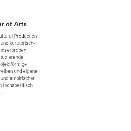
r of Arts
ultural Production
 und kuratorisch-
amm erproben,
Studierende
rojektförmige
reiben und eigene
t und empirischer
 fachspezifisch
.