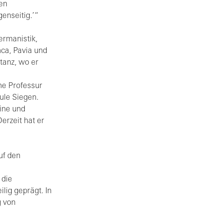
len
enseitig.’“
ermanistik,
ca, Pavia und
tanz, wo er
ne Professur
ule Siegen.
ine und
erzeit hat er
uf den
 die
lig geprägt. In
g von