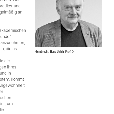
worden. Der
oretiker und
regelmäßig an
n akademischen
ründe“,
U anzunehmen,
en, die es
Gumbrecht, Hans Ulrich
Prof Dr
ie die
gen ihres
und in
system, kommt
e Angewohnheit
er
ischen
der, um
die