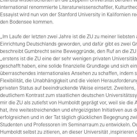
Literaturwissenschaften an die Zeppelin Universität berufen 
international renommierte Literaturwissenschaftler, Kulturthe
Essayist wird nun von der Stanford University in Kalifornien 
den Bodensee kommen.
„Im Laufe der letzten zwei Jahre ist die ZU zu meiner liebste
Einrichtung Deutschlands geworden, und dafür gibt es zwei G
beschreibt Gumbrecht seine Beweggründe, den Ruf an die Z
„erstens ist die ZU eine der sehr wenigen privaten Universität
geschafft haben, eine solide finanzielle Grundlage und sich ein
überraschendes internationales Ansehen zu schaffen, indem s
Flexibilität, die Unabhängigkeit und die vielen Herausforderun
privaten Status auf beeindruckende Weise einsetzt. Zweitens, 
deutlichem Kontrast zum staatlichen deutschen Universitäts
mir die ZU als zutiefst von Humboldt geprägt vor, weil sie di
hat, ihre weitestreichenden und ehrgeizigsten Initiativen aus d
erfolgreichen und in der Tat täglich glücklichen Begegnung zw
Studenten und Professoren im Seminarraum zu entwickeln. O
Humboldt selbst zu zitieren, an dieser Universität ,inspirieren 