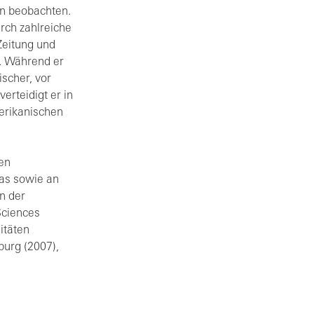
en beobachten.
rch zahlreiche
Zeitung und
. Während er
scher, vor
erteidigt er in
erikanischen
en
as sowie an
an der
Sciences
itäten
burg (2007),