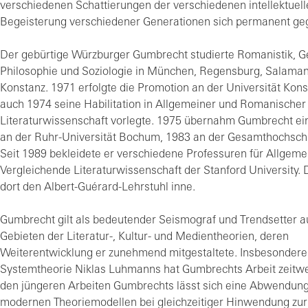
verschiedenen Schattierungen der verschiedenen intellektuel
Begeisterung verschiedener Generationen sich permanent geg
Der gebürtige Würzburger Gumbrecht studierte Romanistik, G
Philosophie und Soziologie in München, Regensburg, Salaman
Konstanz. 1971 erfolgte die Promotion an der Universität Kons
auch 1974 seine Habilitation in Allgemeiner und Romanischer
Literaturwissenschaft vorlegte. 1975 übernahm Gumbrecht ei
an der Ruhr-Universität Bochum, 1983 an der Gesamthochsch
Seit 1989 bekleidete er verschiedene Professuren für Allgeme
Vergleichende Literaturwissenschaft der Stanford University. D
dort den Albert-Guérard-Lehrstuhl inne.
Gumbrecht gilt als bedeutender Seismograf und Trendsetter a
Gebieten der Literatur-, Kultur- und Medientheorien, deren
Weiterentwicklung er zunehmend mitgestaltete. Insbesondere
Systemtheorie Niklas Luhmanns hat Gumbrechts Arbeit zeitwei
den jüngeren Arbeiten Gumbrechts lässt sich eine Abwendun
modernen Theoriemodellen bei gleichzeitiger Hinwendung zur