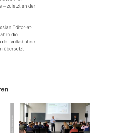
 – zuletzt an der
sian Editor-at-
Jahre die
n der Volksbühne
en übersetzt
ren