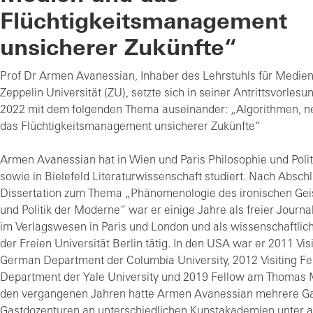
Flüchtigkeitsmanagement
unsicherer Zukünfte“
Prof Dr Armen Avanessian, Inhaber des Lehrstuhls für Medien
Zeppelin Universität (ZU), setzte sich in seiner Antrittsvorles
2022 mit dem folgenden Thema auseinander: „Algorithmen, 
das Flüchtigkeitsmanagement unsicherer Zukünfte“
Armen Avanessian hat in Wien und Paris Philosophie und Poli
sowie in Bielefeld Literaturwissenschaft studiert. Nach Absch
Dissertation zum Thema „Phänomenologie des ironischen Geist
und Politik der Moderne“ war er einige Jahre als freier Journa
im Verlagswesen in Paris und London und als wissenschaftlich
der Freien Universität Berlin tätig. In den USA war er 2011 Vi
German Department der Columbia University, 2012 Visiting 
Department der Yale University und 2019 Fellow am Thomas 
den vergangenen Jahren hatte Armen Avanessian mehrere Ga
Gastdozenturen an unterschiedlichen Kunstakademien unter 