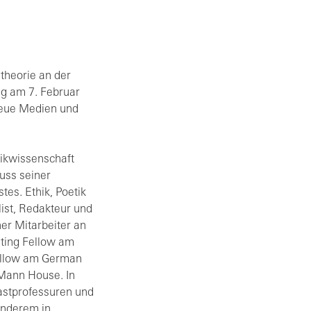
theorie an der
ung am 7. Februar
neue Medien und
tikwissenschaft
luss seiner
es. Ethik, Poetik
list, Redakteur und
er Mitarbeiter an
siting Fellow am
Fellow am German
Mann House. In
stprofessuren und
anderem in