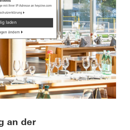
inweis
e mit Ihrer IP-Adresse an heyzine.com
schutzerklärung
ig laden
ngen ändern
g an der