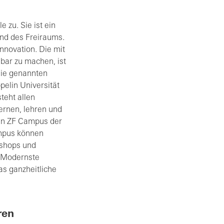
 zu. Sie ist ein
 und des Freiraums.
Innovation. Die mit
bar zu machen, ist
 die genannten
pelin Universität
teht allen
lernen, lehren und
en ZF Campus der
mpus können
kshops und
. Modernste
as ganzheitliche
ren