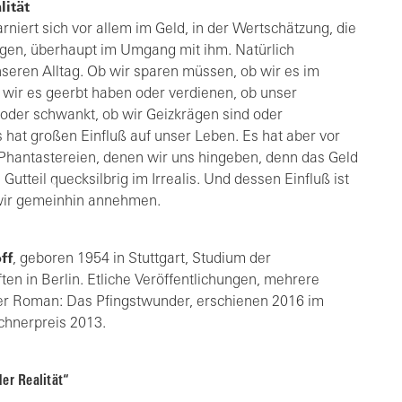
lität
arniert sich vor allem im Geld, in der Wertschätzung, die
gen, überhaupt im Umgang mit ihm. Natürlich
seren Alltag. Ob wir sparen müssen, ob wir es im
 wir es geerbt haben oder verdienen, ob unser
 oder schwankt, ob wir Geizkrägen sind oder
 hat großen Einfluß auf unser Leben. Es hat aber vor
e Phantastereien, denen wir uns hingeben, denn das Geld
Gutteil quecksilbrig im Irrealis. Und dessen Einfluß ist
 wir gemeinhin annehmen.
ff
, geboren 1954 in Stuttgart, Studium der
en in Berlin. Etliche Veröffentlichungen, mehrere
zter Roman: Das Pfingstwunder, erschienen 2016 im
chnerpreis 2013.
er Realität“