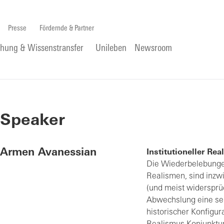
Presse
Fördernde & Partner
chung & Wissenstransfer
Unileben
Newsroom
Speaker
Armen Avanessian
Institutioneller Re
Die Wiederbelebunge
Realismen, sind inzw
(und meist widersprüch
Abwechslung eine sem
historischer Konfigur