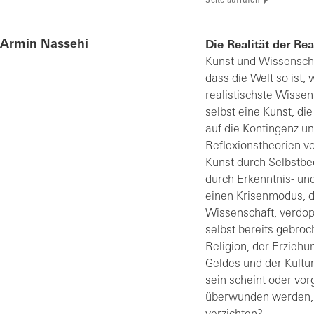
Seite aufrufen
Armin Nassehi
Die Realität der Rea
Kunst und Wissenscha
dass die Welt so ist, 
realistischste Wisse
selbst eine Kunst, di
auf die Kontingenz un
Reflexionstheorien v
Kunst durch Selbstb
durch Erkenntnis- un
einen Krisenmodus, de
Wissenschaft, verdopp
selbst bereits gebroch
Religion, der Erzieh
Geldes und der Kultur
sein scheint oder vorgi
überwunden werden, k