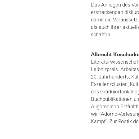
Das Anliegen des Vort
erstreckenden diskur
damit die Voraussetz
als auch ihrer aktue
schaffen.
Albrecht Koschork
Literaturwissenschaft
Leibnizpreis. Arbeits
20. Jahrhunderts, Kul
Exzellenzcluster ‚Kul
des Graduiertenkolle
Buchpublikationen u.
Allgemeinen Erzählthe
wir (Adorno-Vorlesun
Kampf‘. Zur Poetik de