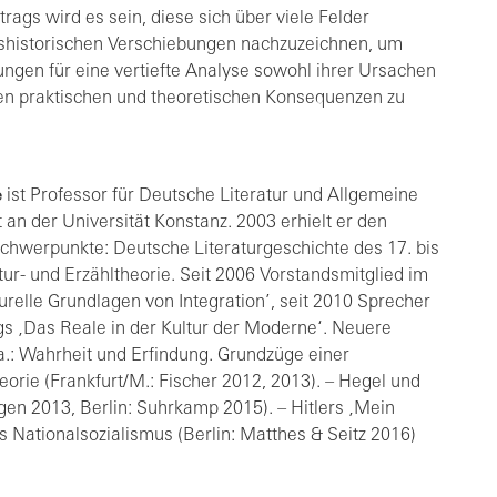
rags wird es sein, diese sich über viele Felder
shistorischen Verschiebungen nachzuzeichnen, um
ungen für eine vertiefte Analyse sowohl ihrer Ursachen
llen praktischen und theoretischen Konsequenzen zu
e
ist Professor für Deutsche Literatur und Allgemeine
 an der Universität Konstanz. 2003 erhielt er den
schwerpunkte: Deutsche Literaturgeschichte des 17. bis
tur- und Erzähltheorie. Seit 2006 Vorstandsmitglied im
turelle Grundlagen von Integration’, seit 2010 Sprecher
gs ‚Das Reale in der Kultur der Moderne‘. Neuere
a.: Wahrheit und Erfindung. Grundzüge einer
orie (Frankfurt/M.: Fischer 2012, 2013). – Hegel und
gen 2013, Berlin: Suhrkamp 2015). – Hitlers ‚Mein
s Nationalsozialismus (Berlin: Matthes & Seitz 2016)