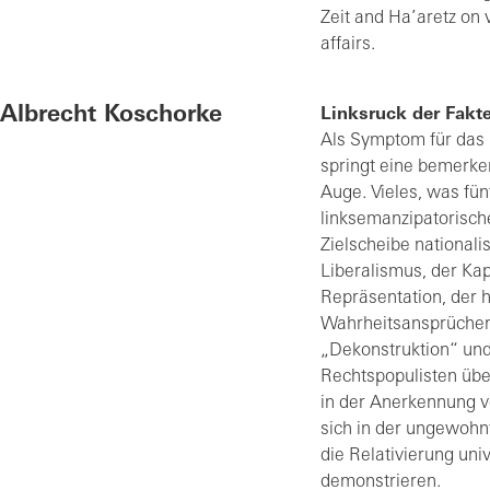
Zeit and Ha’aretz on v
affairs.
Albrecht Koschorke
Linksruck der Fakt
Als Symptom für das 
springt eine bemerke
Auge. Vieles, was fü
linksemanzipatorischen
Zielscheibe national
Liberalismus, der Kapi
Repräsentation, der 
Wahrheitsansprüchen.
„Dekonstruktion“ und
Rechtspopulisten übe
in der Anerkennung vo
sich in der ungewohn
die Relativierung uni
demonstrieren.