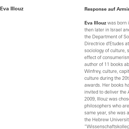
Eva Illouz
Response auf Armi
Eva Illouz
was born i
then later in Israel an
the Department of So
Directrice d'Etudes a
sociology of culture, 
effect of consumerism
author of 11 books ab
Winfrey, culture, capi
culture during the 20
awards. Her books ha
invited to deliver th
2009, Illouz was cho
philosophers who are
same year, she was 
the Hebrew University
“Wissenschaftskolleg”