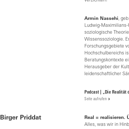
verzichten?
Armin Nassehi
, geb
Ludwig-Maximilians-U
soziologische Theorie,
Wissenssoziologie. Er
Forschungsgebiete vo
Hochschulbereichs ist 
Beratungskontexte ein
Herausgeber der Kultur
leidenschaftlicher Sä
Podcast | „Die Realität 
Seite aufrufen
Birger Priddat
Real = realisieren.
Alles, was wir in Hin