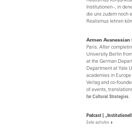
Realismus Konjunktur 
Institutionen–, in de
die uns zudem noch 
Realismus lehren kö
Armen Avanessian
Paris. After completin
University Berlin fro
at the German Depart
Department at Yale Un
academies in Europe a
Verlag and co-founder
of events, translatio
for Cultural Strategies
.
Podcast | „Institutionel
Seite aufrufen