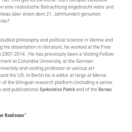
hat. Und gibt es Bereiche –zum Beispiel kulturelle
nen eine realistische Betrachtung angebracht wäre und
etwas über einen dem 21. Jahrhundert genuinen
nnte?
studied philosophy and political science in Vienna and
g his dissertation in literature, he worked at the Free
m 2007-2014 . He has previously been a Visiting Fellow
ment at Columbia University, at the German
iversity and visiting professor at various art
nd the US. In Berlin he is editor at large at Merve
 of the bilingual research platform (including a series
ns and publications)
Spekulative Poetik
and of the
Bureau
ler Realismus“