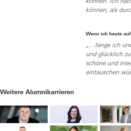
können. Ich hätt
können, als dur
Wenn ich heute auf
„…fange ich unw
und glücklich zu
schöne und inten
eintauschen wür
Weitere Alumnikarrieren