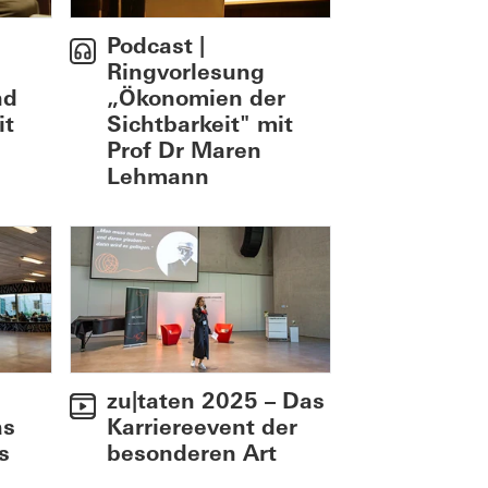
Podcast |
Ringvorlesung
nd
„Ökonomien der
it
Sichtbarkeit" mit
Prof Dr Maren
Lehmann
zu|taten 2025 – Das
as
Karriereevent der
s
besonderen Art