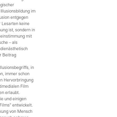
gischer
Illusionsbildung im
lusion entgegen
r Lesarten keine
ung ist, sondern in
ereinstimmung mit
che – als
dienästhetisch
r Beitrag
lusionsbegriffs, in
on, immer schon
hen Hervorbringung
timedialen Film
en erlaubt.
ie und einigen
ilms" entwickelt.
änkung von Mensch