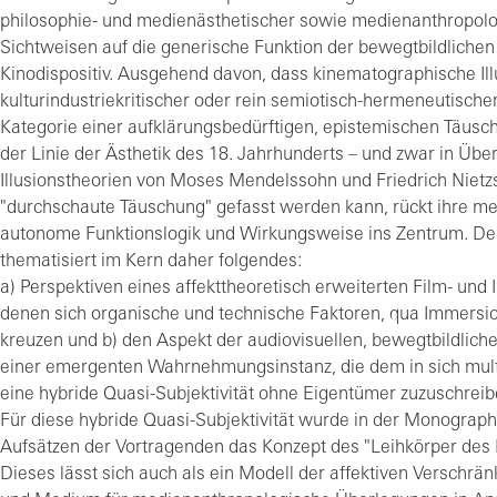
philosophie- und medienästhetischer sowie medienanthropolo
Sichtweisen auf die generische Funktion der bewegtbildlichen 
Kinodispositiv. Ausgehend davon, dass kinematographische Il
kulturindustriekritischer oder rein semiotisch-hermeneutische
Kategorie einer aufklärungsbedürftigen, epistemischen Täusch
der Linie der Ästhetik des 18. Jahrhunderts – und zwar in Üb
Illusionstheorien von Moses Mendelssohn und Friedrich Nietzs
"durchschaute Täuschung" gefasst werden kann, rückt ihre me
autonome Funktionslogik und Wirkungsweise ins Zentrum. De
thematisiert im Kern daher folgendes:
a) Perspektiven eines affekttheoretisch erweiterten Film- und Il
denen sich organische und technische Faktoren, qua Immersi
kreuzen und b) den Aspekt der audiovisuellen, bewegtbildlic
einer emergenten Wahrnehmungsinstanz, die dem in sich mul
eine hybride Quasi-Subjektivität ohne Eigentümer zuzuschreib
Für diese hybride Quasi-Subjektivität wurde in der Monograph
Aufsätzen der Vortragenden das Konzept des "Leihkörper des F
Dieses lässt sich auch als ein Modell der affektiven Verschr