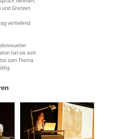
nspruch nehmen,
en und Grenzen
ag vertiefend
udiovisueller
tion hat sie sich
sätze zum Thema
ätig.
ren