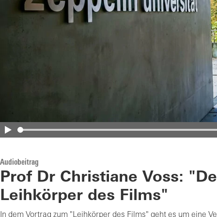
Audiobeitrag
Prof Dr Christiane Voss: "De
Leihkörper des Films"
In dem Vortrag zum "Leihkörper des Films" geht es um eine V