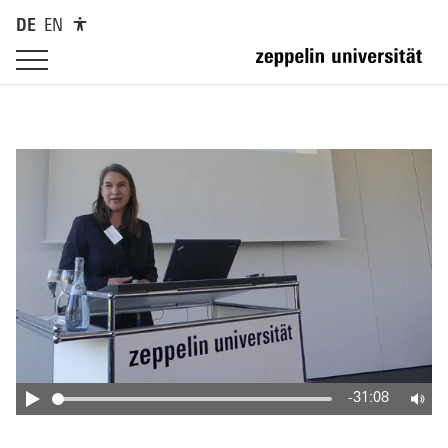
DE
EN
-31:08