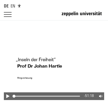
DE
EN
-51:18