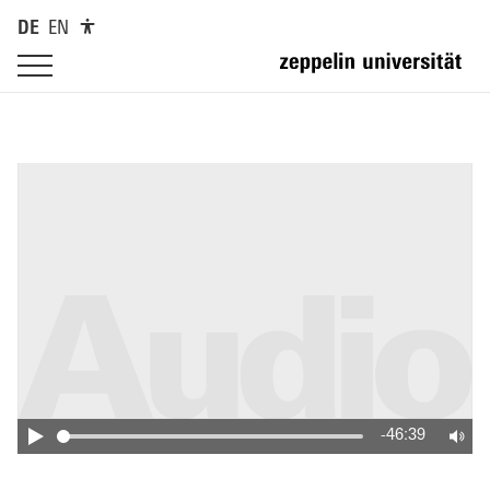
DE
EN
-46:39