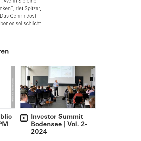
n. „Wenn Sie eine
ken“, riet Spitzer,
 Das Gehirn döst
er es sei schlicht
ren
blic
Investor Summit
 PM
Bodensee | Vol. 2-
2024