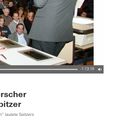
-1:13:19
orscher
pitzer
 lautete Spitzers