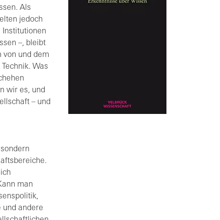
ssen. Als
elten jedoch
 Institutionen
sen –, bleibt
n von und dem
 Technik. Was
schehen
n wir es, und
llschaft – und
, sondern
aftsbereiche.
ich
 Kann man
enspolitik,
e und andere