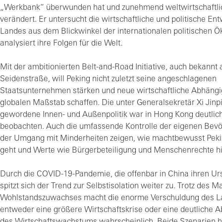
„Werkbank“ überwunden hat und zunehmend weltwirtschaftli
verändert. Er untersucht die wirtschaftliche und politische En
Landes aus dem Blickwinkel der internationalen politischen 
analysiert ihre Folgen für die Welt.
Mit der ambitionierten Belt-and-Road Initiative, auch bekannt 
Seidenstraße, will Peking nicht zuletzt seine angeschlagenen
Staatsunternehmen stärken und neue wirtschaftliche Abhängi
globalen Maßstab schaffen. Die unter Generalsekretär Xi Jinpi
gewordene Innen- und Außenpolitik war in Hong Kong deutlic
beobachten. Auch die umfassende Kontrolle der eigenen Bev
der Umgang mit Minderheiten zeigen, wie machtbewusst Pek
geht und Werte wie Bürgerbeteiligung und Menschenrechte hin
Durch die COVID-19-Pandemie, die offenbar in China ihren Ur
spitzt sich der Trend zur Selbstisolation weiter zu. Trotz des M
Wohlstandszuwachses macht die enorme Verschuldung des L
entweder eine größere Wirtschaftskrise oder eine deutliche