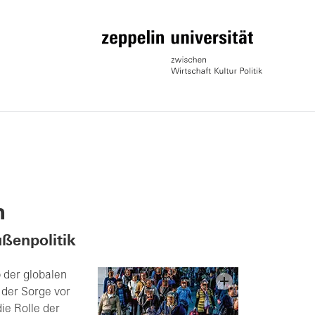
h
ußenpolitik
 der globalen
der Sorge vor
ie Rolle der