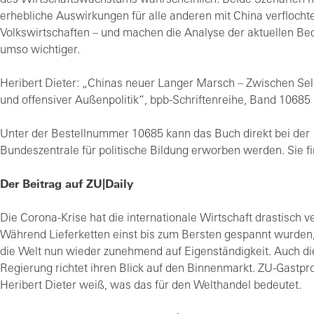
des Wirtschaftswachstums wahrscheinlich. Beide Szenarien h
erhebliche Auswirkungen für alle anderen mit China verfloch
Volkswirtschaften – und machen die Analyse der aktuellen B
umso wichtiger.
Heribert Dieter: „Chinas neuer Langer Marsch – Zwischen Selb
und offensiver Außenpolitik“, bpb-Schriftenreihe, Band 10685
Unter der Bestellnummer 10685 kann das Buch direkt bei der
Bundeszentrale für politische Bildung erworben werden. Sie f
Der Beitrag auf ZU|Daily
Die Corona-Krise hat die internationale Wirtschaft drastisch v
Während Lieferketten einst bis zum Bersten gespannt wurden,
die Welt nun wieder zunehmend auf Eigenständigkeit. Auch di
Regierung richtet ihren Blick auf den Binnenmarkt. ZU-Gastpr
Heribert Dieter weiß, was das für den Welthandel bedeutet.