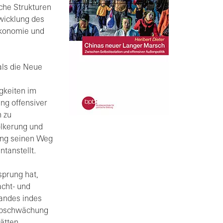
che Strukturen
twicklung des
Ökonomie und
als die Neue
gkeiten im
ng offensiver
h zu
ölkerung und
ing seinen Weg
tanstellt.
sprung hat,
acht- und
andes indes
 Abschwächung