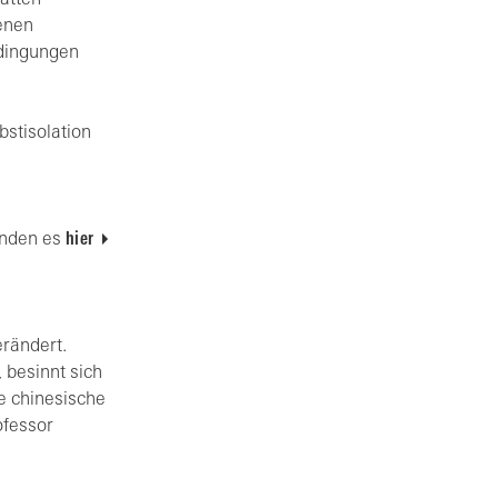
ätten
tenen
edingungen
stisolation
inden es
hier
erändert.
 besinnt sich
e chinesische
ofessor