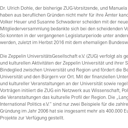
Dr. Ulrich Dohle, der bisherige ZUG-Vorsitzende, und Manuela
haben aus beruflichen Gründen nicht mehr für ihre Ämter kand
Volker Heuer und Susanne Schwaderer scheiden mit der neuen
Mitgliederversammlung bedankte sich bei den scheidenden Vors
So konnten in der vergangenen Legislaturperiode unter andere
werden, zuletzt im Herbst 2016 mit dem ehemaligen Bundeswi
Die Zeppelin UniversitätsGesellschaft e.V. (ZUG) verfolgt als 
und kulturellen Aktivitäten der Zeppelin Universität und ihrer 
Bindeglied zwischen Universität und Region und fördert die 
Universität und den Bürgern vor Ort. Mit der finanziellen Unte
und kultureller Veranstaltungen an der Universität sowie rege
Vorträgen initiiert die ZUG ein Netzwerk aus Wissenschaft, Pol
die Veranstaltungen das kulturelle Profil der Region. Die „La
International Politics e.V.“ sind nur zwei Beispiele für die zahl
Gründung im Jahr 2006 hat sie insgesamt mehr als 400.000 Eur
Projekte zur Verfügung gestellt.