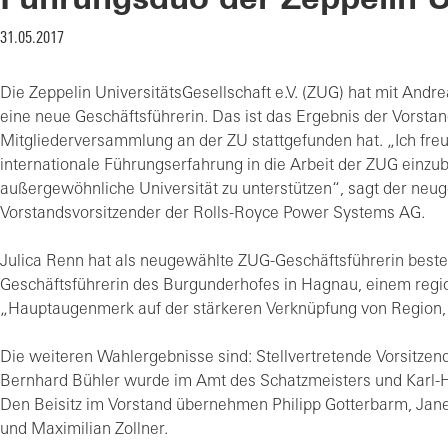
Führungsduo der Zeppelin Un
31.05.2017
Die Zeppelin UniversitätsGesellschaft e.V. (ZUG) hat mit Andr
eine neue Geschäftsführerin. Das ist das Ergebnis der Vorsta
Mitgliederversammlung an der ZU stattgefunden hat. „Ich fre
internationale Führungserfahrung in die Arbeit der ZUG einzubr
außergewöhnliche Universität zu unterstützen“, sagt der neug
Vorstandsvorsitzender der Rolls-Royce Power Systems AG.
Julica Renn hat als neugewählte ZUG-Geschäftsführerin best
Geschäftsführerin des Burgunderhofes in Hagnau, einem regio
„Hauptaugenmerk auf der stärkeren Verknüpfung von Region, 
Die weiteren Wahlergebnisse sind: Stellvertretende Vorsitze
Bernhard Bühler wurde im Amt des Schatzmeisters und Karl-H
Den Beisitz im Vorstand übernehmen Philipp Gotterbarm, Jan
und Maximilian Zollner.