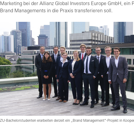
Marketing bei der Allianz Global Investors Europe GmbH, ein 
Brand Managements in die Praxis transferieren soll.
ZU-Bachelorstudenten erarbeiten derzeit ein „Brand Management“-Projekt in Kooper