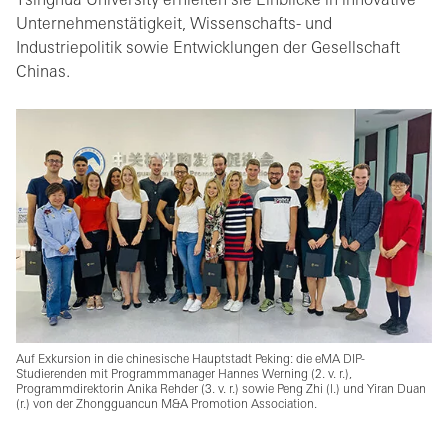
Tsinghua University erhielten sie Einblicke in innovative
Unternehmenstätigkeit, Wissenschafts- und
Industriepolitik sowie Entwicklungen der Gesellschaft
Chinas.
Auf Exkursion in die chinesische Hauptstadt Peking: die eMA DIP-
Studierenden mit Programmmanager Hannes Werning (2. v. r.),
Programmdirektorin Anika Rehder (3. v. r.) sowie Peng Zhi (l.) und Yiran Duan
(r.) von der Zhongguancun M&A Promotion Association.