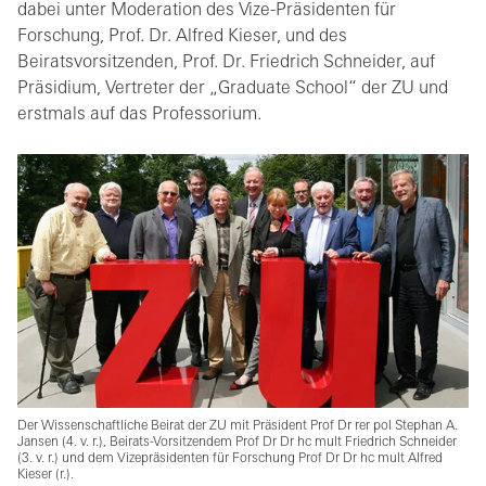
dabei unter Moderation des Vize-Präsidenten für
Forschung, Prof. Dr. Alfred Kieser, und des
Beiratsvorsitzenden, Prof. Dr. Friedrich Schneider, auf
Präsidium, Vertreter der „Graduate School“ der ZU und
erstmals auf das Professorium.
Der Wissenschaftliche Beirat der ZU mit Präsident Prof Dr rer pol Stephan A.
Jansen (4. v. r.), Beirats-Vorsitzendem Prof Dr Dr hc mult Friedrich Schneider
(3. v. r.) und dem Vizepräsidenten für Forschung Prof Dr Dr hc mult Alfred
Kieser (r.).