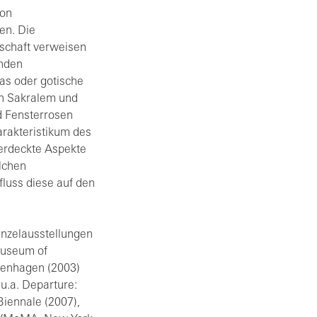
von
en. Die
schaft verweisen
enden
as oder gotische
n Sakralem und
d Fensterrosen
arakteristikum des
verdeckte Aspekte
elchen
luss diese auf den
Einzelausstellungen
Museum of
ngenhagen (2003)
u.a. Departure:
 Biennale (2007),