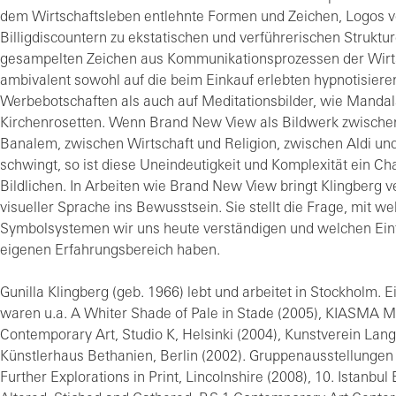
dem Wirtschaftsleben entlehnte Formen und Zeichen, Logos 
Billigdiscountern zu ekstatischen und verführerischen Struktur
gesampelten Zeichen aus Kommunikationsprozessen der Wirt
ambivalent sowohl auf die beim Einkauf erlebten hypnotisier
Werbebotschaften als auch auf Meditationsbilder, wie Mandal
Kirchenrosetten. Wenn Brand New View als Bildwerk zwische
Banalem, zwischen Wirtschaft und Religion, zwischen Aldi un
schwingt, so ist diese Uneindeutigkeit und Komplexität ein Ch
Bildlichen. In Arbeiten wie Brand New View bringt Klingberg 
visueller Sprache ins Bewusstsein. Sie stellt die Frage, mit w
Symbolsystemen wir uns heute verständigen und welchen Einf
eigenen Erfahrungsbereich haben.
Gunilla Klingberg (geb. 1966) lebt und arbeitet in Stockholm. 
waren u.a. A Whiter Shade of Pale in Stade (2005), KIASMA 
Contemporary Art, Studio K, Helsinki (2004), Kunstverein La
Künstlerhaus Bethanien, Berlin (2002). Gruppenausstellungen 
Further Explorations in Print, Lincolnshire (2008), 10. Istanbul