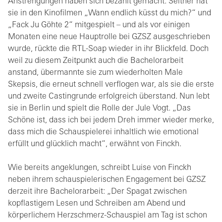
Anstrengungen haben sich bezahlt gemacht: Seither hat
sie in den Kinofilmen „Wann endlich küsst du mich?“ und
„Fack Ju Göhte 2“ mitgespielt – und als vor einigen
Monaten eine neue Hauptrolle bei GZSZ ausgeschrieben
wurde, rückte die RTL-Soap wieder in ihr Blickfeld. Doch
weil zu diesem Zeitpunkt auch die Bachelorarbeit
anstand, übermannte sie zum wiederholten Male
Skepsis, die erneut schnell verflogen war, als sie die erste
und zweite Castingrunde erfolgreich überstand. Nun lebt
sie in Berlin und spielt die Rolle der Jule Vogt. „Das
Schöne ist, dass ich bei jedem Dreh immer wieder merke,
dass mich die Schauspielerei inhaltlich wie emotional
erfüllt und glücklich macht“, erwähnt von Finckh.
Wie bereits angeklungen, schreibt Luise von Finckh
neben ihrem schauspielerischen Engagement bei GZSZ
derzeit ihre Bachelorarbeit: „Der Spagat zwischen
kopflastigem Lesen und Schreiben am Abend und
körperlichem Herzschmerz-Schauspiel am Tag ist schon