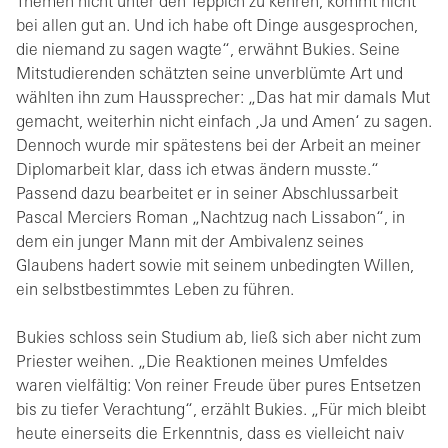
Themen nicht unter den Teppich zu kehren, kommt nicht
bei allen gut an. Und ich habe oft Dinge ausgesprochen,
die niemand zu sagen wagte“, erwähnt Bukies. Seine
Mitstudierenden schätzten seine unverblümte Art und
wählten ihn zum Haussprecher: „Das hat mir damals Mut
gemacht, weiterhin nicht einfach ‚Ja und Amen‘ zu sagen.
Dennoch wurde mir spätestens bei der Arbeit an meiner
Diplomarbeit klar, dass ich etwas ändern musste.“
Passend dazu bearbeitet er in seiner Abschlussarbeit
Pascal Merciers Roman „Nachtzug nach Lissabon“, in
dem ein junger Mann mit der Ambivalenz seines
Glaubens hadert sowie mit seinem unbedingten Willen,
ein selbstbestimmtes Leben zu führen.
Bukies schloss sein Studium ab, ließ sich aber nicht zum
Priester weihen. „Die Reaktionen meines Umfeldes
waren vielfältig: Von reiner Freude über pures Entsetzen
bis zu tiefer Verachtung“, erzählt Bukies. „Für mich bleibt
heute einerseits die Erkenntnis, dass es vielleicht naiv