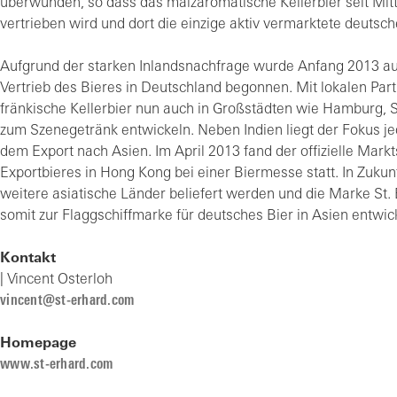
überwunden, so dass das malzaromatische Kellerbier seit Mitt
vertrieben wird und dort die einzige aktiv vermarktete deutsch
Aufgrund der starken Inlandsnachfrage wurde Anfang 2013 a
Vertrieb des Bieres in Deutschland begonnen. Mit lokalen Part
fränkische Kellerbier nun auch in Großstädten wie Hamburg, S
zum Szenegetränk entwickeln. Neben Indien liegt der Fokus je
dem Export nach Asien. Im April 2013 fand der offizielle Markt
Exportbieres in Hong Kong bei einer Biermesse statt. In Zukun
weitere asiatische Länder beliefert werden und die Marke St
somit zur Flaggschiffmarke für deutsches Bier in Asien entwic
Kontakt
| Vincent Osterloh
vincent@st-erhard.com
Homepage
www.st-erhard.com