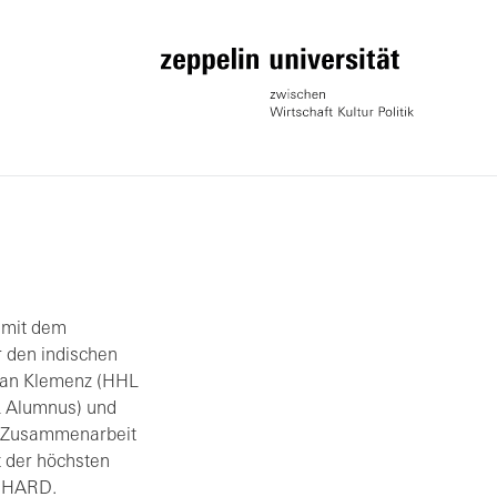
 mit dem
r den indischen
tian Klemenz (HHL
L Alumnus) und
n Zusammenarbeit
 der höchsten
ERHARD.