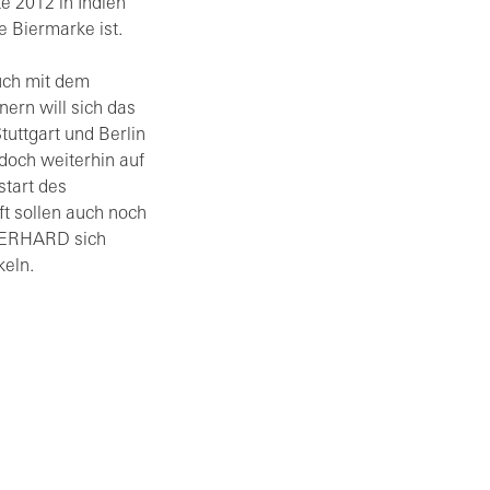
e 2012 in Indien
e Biermarke ist.
uch mit dem
nern will sich das
tuttgart und Berlin
doch weiterhin auf
start des
ft sollen auch noch
. ERHARD sich
keln.