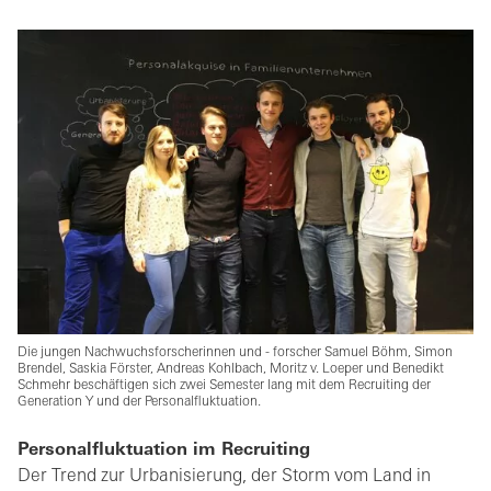
Die jungen Nachwuchsforscherinnen und - forscher Samuel Böhm, Simon
Brendel, Saskia Förster, Andreas Kohlbach, Moritz v. Loeper und Benedikt
Schmehr beschäftigen sich zwei Semester lang mit dem Recruiting der
Generation Y und der Personalfluktuation.
Personalfluktuation im Recruiting
Der Trend zur Urbanisierung, der Storm vom Land in