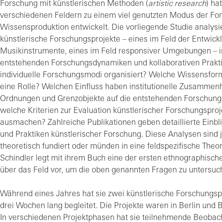
Forschung mit künstlerischen Methoden (
artistic research
) hat
verschiedenen Feldern zu einem viel genutzten Modus der Fo
Wissensproduktion entwickelt. Die vorliegende Studie analysi
künstlerische Forschungsprojekte – eines im Feld der Entwickl
Musikinstrumente, eines im Feld responsiver Umgebungen – im
entstehenden Forschungsdynamiken und kollaborativen Prakt
individuelle Forschungsmodi organisiert? Welche Wissensform
eine Rolle? Welchen Einfluss haben institutionelle Zusammen
Ordnungen und Grenzobjekte auf die entstehenden Forschun
welche Kriterien zur Evaluation künstlerischer Forschungsproj
ausmachen? Zahlreiche Publikationen geben detaillierte Einb
und Praktiken künstlerischer Forschung. Diese Analysen sind 
theoretisch fundiert oder münden in eine feldspezifische Theo
Schindler legt mit ihrem Buch eine der ersten ethnographisch
über das Feld vor, um die oben genannten Fragen zu untersuc
Während eines Jahres hat sie zwei künstlerische Forschungspr
drei Wochen lang begleitet. Die Projekte waren in Berlin und 
In verschiedenen Projektphasen hat sie teilnehmende Beobac