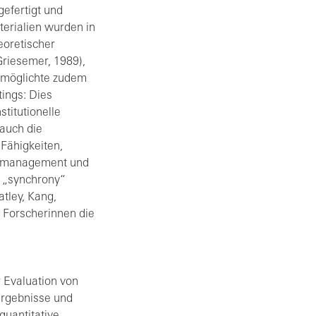
gefertigt und
erialien wurden in
eoretischer
Griesemer, 1989),
ermöglichte zudem
ings: Dies
titutionelle
auch die
 Fähigkeiten,
eitmanagement und
d „synchrony“
tley, Kang,
e Forscherinnen die
r Evaluation von
ergebnisse und
quantitative