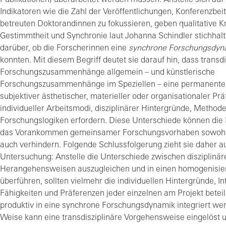
Indikatoren wie die Zahl der Veröffentlichungen, Konferenzbei
betreuten Doktorandinnen zu fokussieren, geben qualitative Kr
Gestimmtheit und Synchronie laut Johanna Schindler stichhalt
darüber, ob die Forscherinnen eine
synchrone Forschungsdyn
konnten. Mit diesem Begriff deutet sie darauf hin, dass transdi
Forschungszusammenhänge allgemein – und künstlerische
Forschungszusammenhänge im Speziellen – eine permanent
subjektiver ästhetischer, materieller oder organisationaler Pr
individueller Arbeitsmodi, disziplinärer Hintergründe, Method
Forschungslogiken erfordern. Diese Unterschiede können die
das Vorankommen gemeinsamer Forschungsvorhaben sowohl 
auch verhindern. Folgende Schlussfolgerung zieht sie daher au
Untersuchung: Anstelle die Unterschiede zwischen disziplinär
Herangehensweisen auszugleichen und in einen homogenisie
überführen, sollten vielmehr die individuellen Hintergründe, In
Fähigkeiten und Präferenzen jeder einzelnen am Projekt beteil
produktiv in eine synchrone Forschungsdynamik integriert wer
Weise kann eine transdisziplinäre Vorgehensweise eingelöst 