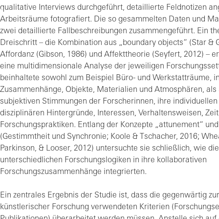
qualitative Interviews durchgeführt, detaillierte Feldnotizen an
Arbeitsräume fotografiert. Die so gesammelten Daten und Mat
zwei detaillierte Fallbeschreibungen zusammengeführt. Ein th
Dreischritt – die Kombination aus „boundary objects“ (Star & 
Affordanz (Gibson, 1986) und Affekttheorie (Seyfert, 2012) – 
eine multidimensionale Analyse der jeweiligen Forschungssett
beinhaltete sowohl zum Beispiel Büro- und Werkstatträume, ins
Zusammenhänge, Objekte, Materialien und Atmosphären, als 
subjektiven Stimmungen der Forscherinnen, ihre individuellen
disziplinären Hintergründe, Interessen, Verhaltensweisen, Z
Forschungspraktiken. Entlang der Konzepte „attunement“ un
(Gestimmtheit und Synchronie; Koole & Tschacher, 2016; Whea
Parkinson, & Looser, 2012) untersuchte sie schließlich, wie di
unterschiedlichen Forschungslogiken in ihre kollaborativen
Forschungszusammenhänge integrierten.
Ein zentrales Ergebnis der Studie ist, dass die gegenwärtig zu
künstlerischer Forschung verwendeten Kriterien (Forschungs
Publikationen) überarbeitet werden müssen. Anstelle sich auf 