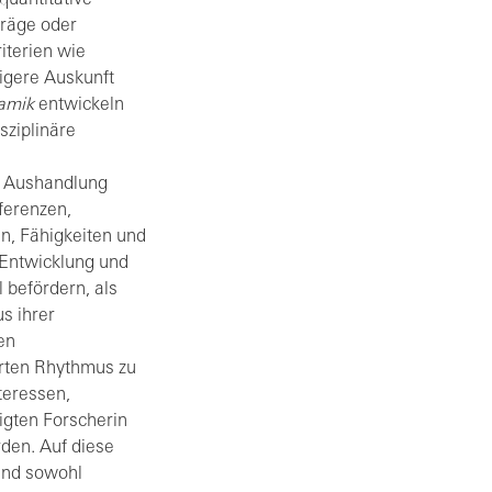
träge oder
iterien wie
igere Auskunft
amik
entwickeln
sziplinäre
e Aushandlung
äferenzen,
en, Fähigkeiten und
 Entwicklung und
befördern, als
s ihrer
en
rten Rhythmus zu
teressen,
igten Forscherin
den. Auf diese
und sowohl