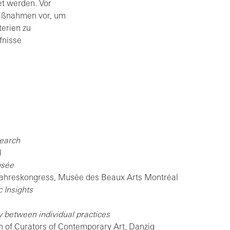
et werden. Vor
Maßnahmen vor, um
erien zu
fnisse
search
l
usée
 Jahreskongress, Musée des Beaux Arts Montréal
 Insights
 between individual practices
on of Curators of Contemporary Art, Danzig