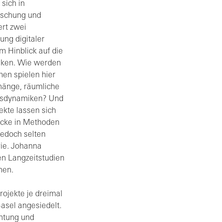
 sich in
rschung und
ert zwei
ung digitaler
 Hinblick auf die
iken. Wie werden
en spielen hier
hänge, räumliche
gsdynamiken? Und
ekte lassen sich
licke in Methoden
jedoch selten
rie. Johanna
en Langzeitstudien
hen.
ojekte je dreimal
Basel angesiedelt.
htung und