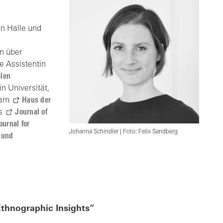
in Halle und
on über
e Assistentin
alen
n Universität,
n am
Haus der
es
Journal of
ournal for
Johanna Schindler | Foto: Felix Sandberg
n und
Ethnographic Insights“