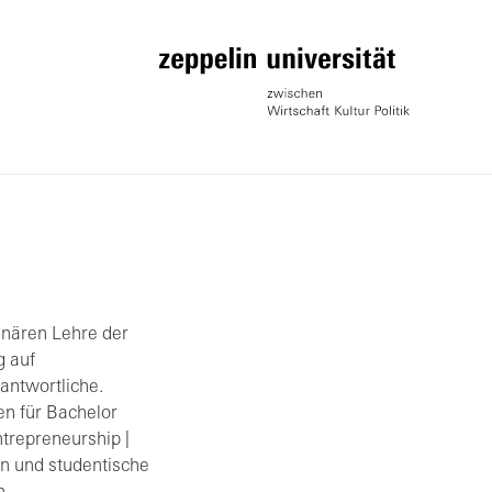
linären Lehre der
g auf
rantwortliche.
n für Bachelor
trepreneurship |
n und studentische