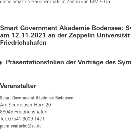
eines smarten Baudezernats in Zeiten von BIM & Co.
Smart Government Akademie Bodensee: 
am 12.11.2021 an der Zeppelin Universität
Friedrichshafen
Präsentationsfolien der Vorträge des S
Veranstalter
Smart Government Akademie Bodensee
Am See­moo­ser Horn 20
88045 Fried­richs­ha­fen
Tel: 07541 6009 1471
j
rn
​v
nl
ck
​z
​d