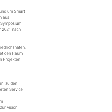
rund um Smart
n aus
en Symposium
r 2021 nach
iedrichshafen,
tet den Raum
n Projekten
en, zu den
erten Service
um
ur Vision