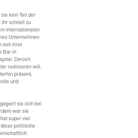
sie kein Teil der
ihr schnell zu
eim Internationalen
genes Unternehmen
 seit ihrer
e Bar in
pital. Derzeit
r realisieren will.
erhin präsent,
volle und
agiert sie sich bei
erdem war sie
at super viel
diese politische
senschaftlich