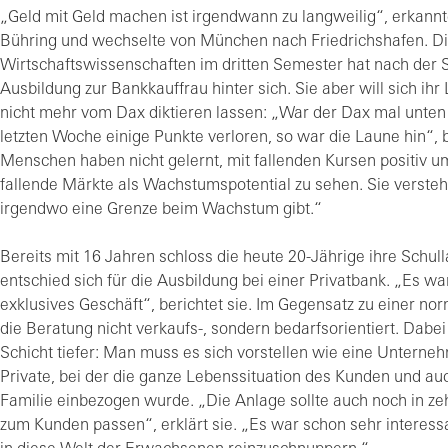
„Geld mit Geld machen ist irgendwann zu langweilig“, erkann
Bühring und wechselte von München nach Friedrichshafen. Di
Wirtschaftswissenschaften im dritten Semester hat nach der S
Ausbildung zur Bankkauffrau hinter sich. Sie aber will sich ihr
nicht mehr vom Dax diktieren lassen: „War der Dax mal unten 
letzten Woche einige Punkte verloren, so war die Laune hin“, b
Menschen haben nicht gelernt, mit fallenden Kursen positiv 
fallende Märkte als Wachstumspotential zu sehen. Sie versteh
irgendwo eine Grenze beim Wachstum gibt.“
Bereits mit 16 Jahren schloss die heute 20-Jährige ihre Schul
entschied sich für die Ausbildung bei einer Privatbank. „Es wa
exklusives Geschäft“, berichtet sie. Im Gegensatz zu einer nor
die Beratung nicht verkaufs-, sondern bedarfsorientiert. Dabei
Schicht tiefer: Man muss es sich vorstellen wie eine Unterne
Private, bei der die ganze Lebenssituation des Kunden und auc
Familie einbezogen wurde. „Die Anlage sollte auch noch in z
zum Kunden passen“, erklärt sie. „Es war schon sehr interessa