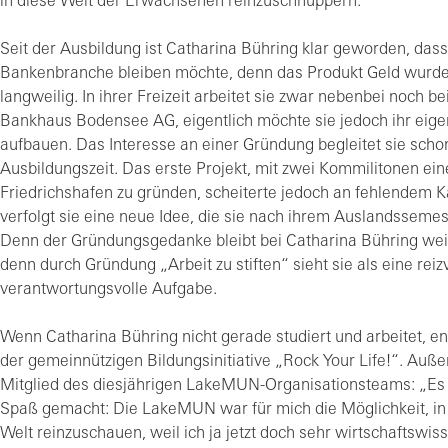
in diese Welt der Erwachsenen reinzuschnuppern.“
Seit der Ausbildung ist Catharina Bühring klar geworden, dass 
Bankenbranche bleiben möchte, denn das Produkt Geld wurde 
langweilig. In ihrer Freizeit arbeitet sie zwar nebenbei noch b
Bankhaus Bodensee AG, eigentlich möchte sie jedoch ihr ei
aufbauen. Das Interesse an einer Gründung begleitet sie schon
Ausbildungszeit. Das erste Projekt, mit zwei Kommilitonen ein
Friedrichshafen zu gründen, scheiterte jedoch an fehlendem Ka
verfolgt sie eine neue Idee, die sie nach ihrem Auslandssemeste
Denn der Gründungsgedanke bleibt bei Catharina Bühring weit
denn durch Gründung „Arbeit zu stiften“ sieht sie als eine reiz
verantwortungsvolle Aufgabe.
Wenn Catharina Bühring nicht gerade studiert und arbeitet, eng
der gemeinnützigen Bildungsinitiative „Rock Your Life!“. Auß
Mitglied des diesjährigen LakeMUN-Organisationsteams: „Es h
Spaß gemacht: Die LakeMUN war für mich die Möglichkeit, in 
Welt reinzuschauen, weil ich ja jetzt doch sehr wirtschaftswis