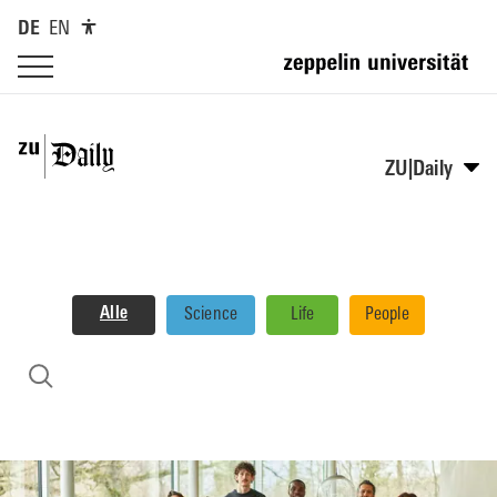
DE
EN
ZU|Daily
Alle
Science
Life
People