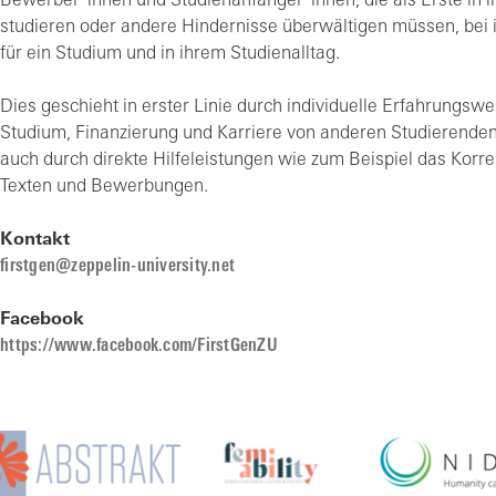
Bewerber*innen und Studienanfänger*innen, die als Erste in i
studieren oder andere Hindernisse überwältigen müssen, bei 
für ein Studium und in ihrem Studienalltag.
Dies geschieht in erster Linie durch individuelle Erfahrungswe
Studium, Finanzierung und Karriere von anderen Studierenden
auch durch direkte Hilfeleistungen wie zum Beispiel das Korr
Texten und Bewerbungen.
Kontakt
f
rstg
n
z
pp
l
n-
n
v
rs
ty
n
t
Facebook
https://www.facebook.com/FirstGenZU