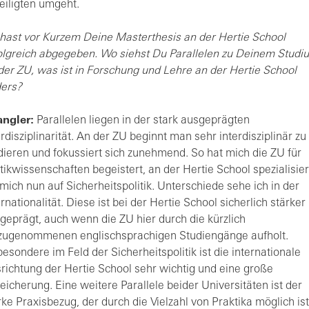
eiligten umgeht.
hast vor Kurzem Deine Masterthesis an der Hertie School
olgreich abgegeben. Wo siehst Du Parallelen zu Deinem Studi
der ZU, was ist in Forschung und Lehre an der Hertie School
ers?
ngler:
Parallelen liegen in der stark ausgeprägten
erdisziplinarität. An der ZU beginnt man sehr interdisziplinär zu
dieren und fokussiert sich zunehmend. So hat mich die ZU für
itikwissenschaften begeistert, an der Hertie School spezialisie
 mich nun auf Sicherheitspolitik. Unterschiede sehe ich in der
ernationalität. Diese ist bei der Hertie School sicherlich stärker
geprägt, auch wenn die ZU hier durch die kürzlich
zugenommenen englischsprachigen Studiengänge aufholt.
besondere im Feld der Sicherheitspolitik ist die internationale
richtung der Hertie School sehr wichtig und eine große
eicherung. Eine weitere Parallele beider Universitäten ist der
rke Praxisbezug, der durch die Vielzahl von Praktika möglich ist