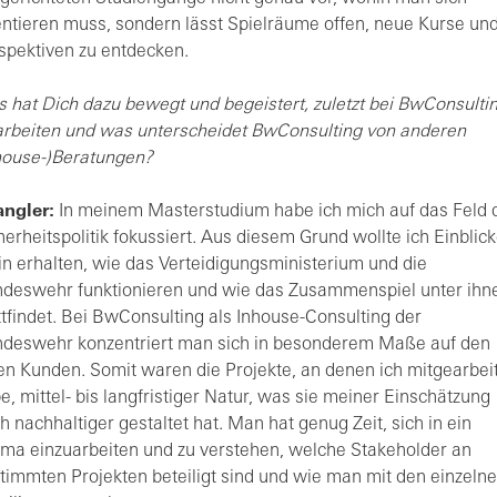
entieren muss, sondern lässt Spielräume offen, neue Kurse un
spektiven zu entdecken.
 hat Dich dazu bewegt und begeistert, zuletzt bei BwConsulti
arbeiten und was unterscheidet BwConsulting von anderen
house-)Beratungen?
ngler:
In meinem Masterstudium habe ich mich auf das Feld 
herheitspolitik fokussiert. Aus diesem Grund wollte ich Einblic
in erhalten, wie das Verteidigungsministerium und die
deswehr funktionieren und wie das Zusammenspiel unter ihn
ttfindet. Bei BwConsulting als Inhouse-Consulting der
deswehr konzentriert man sich in besonderem Maße auf den
en Kunden. Somit waren die Projekte, an denen ich mitgearbei
e, mittel- bis langfristiger Natur, was sie meiner Einschätzung
h nachhaltiger gestaltet hat. Man hat genug Zeit, sich in ein
ma einzuarbeiten und zu verstehen, welche Stakeholder an
timmten Projekten beteiligt sind und wie man mit den einzeln