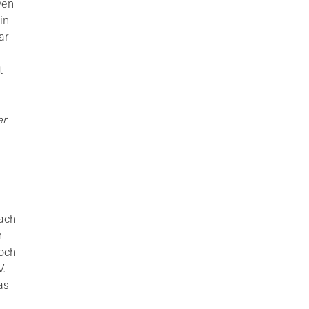
ven
in
ar
t
er
ach
n
noch
V.
as