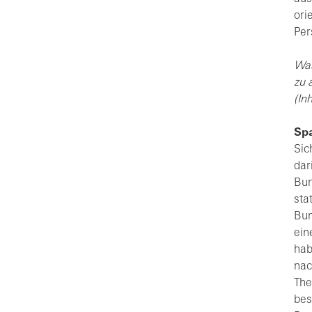
ori
Per
Was
zu 
(In
Spa
Sic
dar
Bun
sta
Bun
ein
hab
nac
The
bes