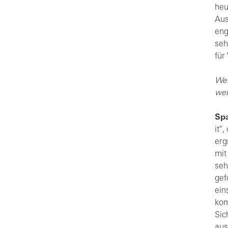
heu
Aus
eng
seh
für
Wel
wel
Spa
it"
erg
mit
seh
gef
ein
kom
Sic
aus