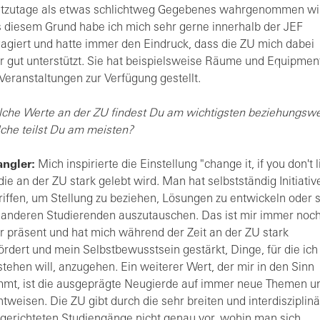
tzutage als etwas schlichtweg Gegebenes wahrgenommen wi
 diesem Grund habe ich mich sehr gerne innerhalb der JEF
agiert und hatte immer den Eindruck, dass die ZU mich dabei
r gut unterstützt. Sie hat beispielsweise Räume und Equipmen
 Veranstaltungen zur Verfügung gestellt.
che Werte an der ZU findest Du am wichtigsten beziehungsw
che teilst Du am meisten?
ngler:
Mich inspirierte die Einstellung "change it, if you don't l
, die an der ZU stark gelebt wird. Man hat selbstständig Initiativ
riffen, um Stellung zu beziehen, Lösungen zu entwickeln oder 
 anderen Studierenden auszutauschen. Das ist mir immer noc
r präsent und hat mich während der Zeit an der ZU stark
ördert und mein Selbstbewusstsein gestärkt, Dinge, für die ich
stehen will, anzugehen. Ein weiterer Wert, der mir in den Sinn
mt, ist die ausgeprägte Neugierde auf immer neue Themen u
htweisen. Die ZU gibt durch die sehr breiten und interdisziplinä
gerichteten Studiengänge nicht genau vor, wohin man sich