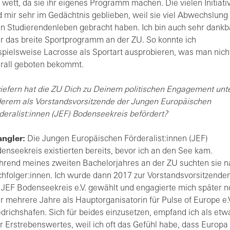
 wett, da sie ihr eigenes Programm machen. Die vielen Initiati
d mir sehr im Gedächtnis geblieben, weil sie viel Abwechslung 
n Studierendenleben gebracht haben. Ich bin auch sehr dankb
r das breite Sportprogramm an der ZU. So konnte ich
spielsweise Lacrosse als Sportart ausprobieren, was man nich
rall geboten bekommt.
iefern hat die ZU Dich zu Deinem politischen Engagement unt
erem als Vorstandsvorsitzende der Jungen Europäischen
deralist:innen (JEF) Bodenseekreis befördert?
ngler:
Die Jungen Europäischen Förderalist:innen (JEF)
enseekreis existierten bereits, bevor ich an den See kam.
rend meines zweiten Bachelorjahres an der ZU suchten sie n
hfolger:innen. Ich wurde dann 2017 zur Vorstandsvorsitzende
 JEF Bodenseekreis e.V. gewählt und engagierte mich später 
r mehrere Jahre als Hauptorganisatorin für Pulse of Europe e.
edrichshafen. Sich für beides einzusetzen, empfand ich als etw
r Erstrebenswertes, weil ich oft das Gefühl habe, dass Europa