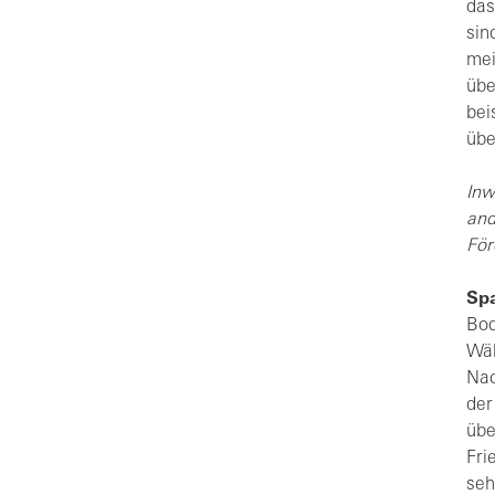
das
sin
mei
übe
bei
übe
Inw
and
För
Spa
Bod
Wäh
Nac
der
übe
Fri
seh