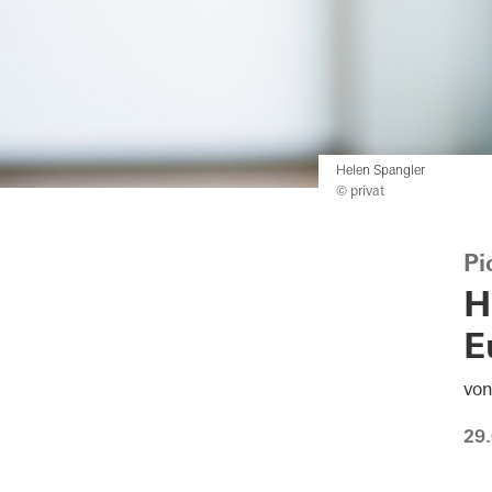
Helen Spangler
© privat
Pi
H
E
von
29