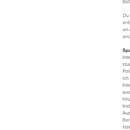
Bet
Du 
erf
an 
and
Spa
Int
stu
Pol
ich
Int
aus
hin
Ins
Aus
Ber
sta