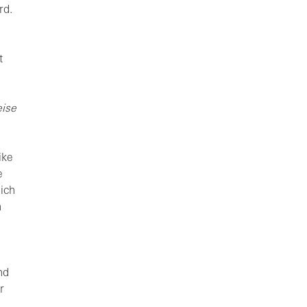
rd.
t
eise
ike
e
sich
h
nd
r