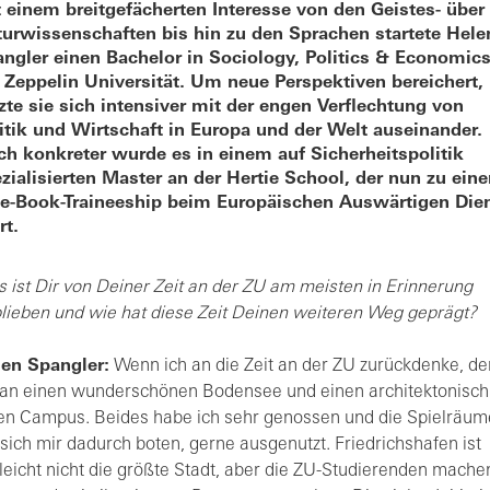
 einem breitgefächerten Interesse von den Geistes- über 
urwissenschaften bis hin zu den Sprachen startete Hele
ngler einen Bachelor in Sociology, Politics & Economic
 Zeppelin Universität. Um neue Perspektiven bereichert,
zte sie sich intensiver mit der engen Verflechtung von
itik und Wirtschaft in Europa und der Welt auseinander.
h konkreter wurde es in einem auf Sicherheitspolitik
zialisierten Master an der Hertie School, der nun zu ein
e-Book-Traineeship beim Europäischen Auswärtigen Die
rt.
 ist Dir von Deiner Zeit an der ZU am meisten in Erinnerung
lieben und wie hat diese Zeit Deinen weiteren Weg geprägt?
en Spangler:
Wenn ich an die Zeit an der ZU zurückdenke, d
 an einen wunderschönen Bodensee und einen architektonisch
len Campus. Beides habe ich sehr genossen und die Spielräum
 sich mir dadurch boten, gerne ausgenutzt. Friedrichshafen ist
lleicht nicht die größte Stadt, aber die ZU-Studierenden mache