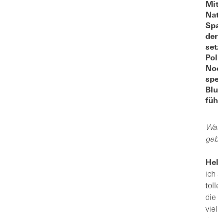
Mit
Nat
Spa
der
set
Pol
Noc
spe
Blu
füh
Was
geb
Hel
ich
tol
die
vie