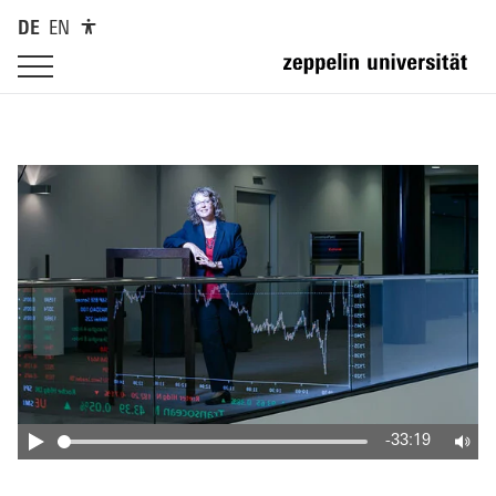
DE
EN
-33:19