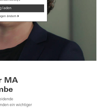
g laden
ngen ändern
er MA
mbe
heidende
enden ein wichtiger