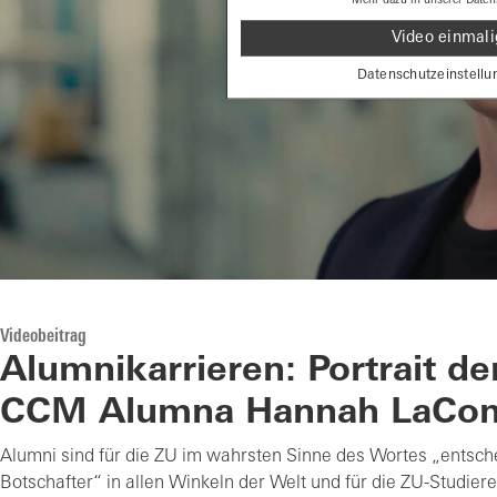
Video einmali
Datenschutzeinstellu
Videobeitrag
Alumnikarrieren: Portrait d
CCM Alumna Hannah LaCo
Alumni sind für die ZU im wahrsten Sinne des Wortes „entsc
Botschafter“ in allen Winkeln der Welt und für die ZU-Studier