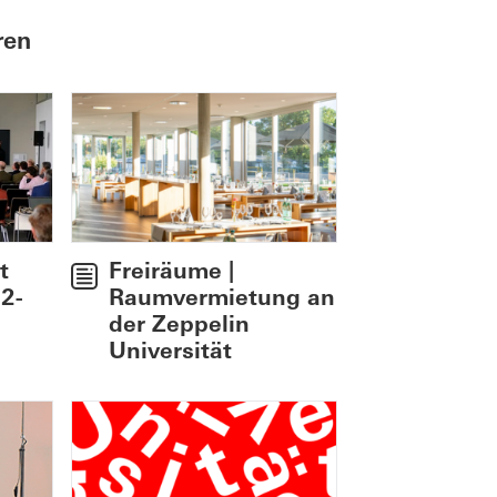
ren
t
Freiräume |
 2-
Raumvermietung an
der Zeppelin
Universität