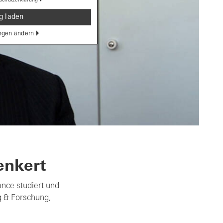
g laden
ngen ändern
enkert
nce studiert und
g & Forschung,