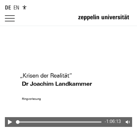
DE
EN
-1:06:13