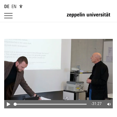
DE
EN
-31:27