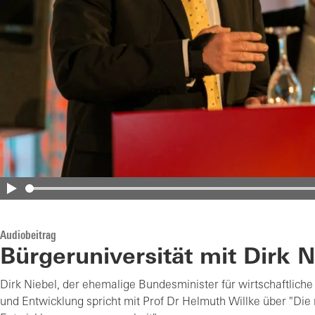
Audiobeitrag
Bürgeruniversität mit Dirk N
Dirk Niebel, der ehemalige Bundesminister für wirtschaftlic
und Entwicklung spricht mit Prof Dr Helmuth Willke über "Die