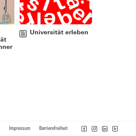
Universität erleben
ät
nner
n
Impressum
Barrierefreiheit