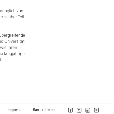
prünglich von
r seither Teil
rübergreifende
d Universität
 wie ihren
ie langjährige
t.
n
Impressum
Barrierefreiheit