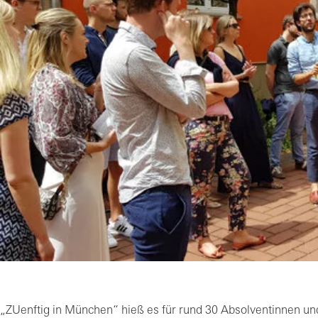
„ZUenftig in München“ hieß es für rund 30 Absolventinnen un