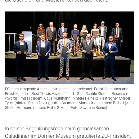
die Bachelor- und Masterurkunden überreicht.
Für herausragende Abschlussarbeiten ausgezeichnet: Preisträgerinnen und
Preisträger der „Best Thesis Awards“ und „Gips-Schüle Student Research
Awards“ mit Präsident Klaus Mühlhahn (hintere Reihe r.), Festredner Marcel
Tyrell (hintere Reihe 2. v. r.), Julika Baumann Montecinos (hintere Reihe l.) und
Stefan Hofmann (hintere Reihe 2. v. l.). (Foto: ZU/Lena Reiner)
In seiner Begrüßungsrede beim gemeinsamen
Galadinner im Dornier Museum gratulierte ZU-Präsident