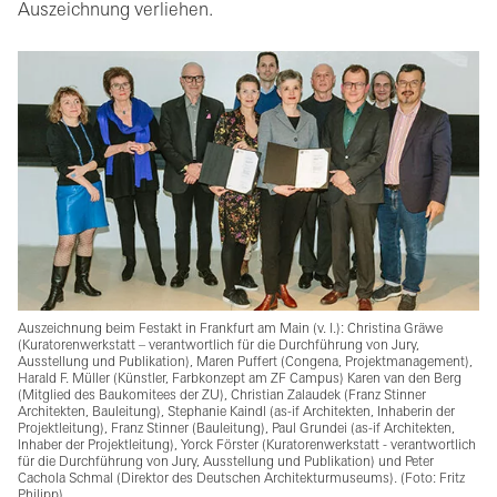
Auszeichnung verliehen.
Auszeichnung beim Festakt in Frankfurt am Main (v. l.): Christina Gräwe
(Kuratorenwerkstatt – verantwortlich für die Durchführung von Jury,
Ausstellung und Publikation), Maren Puffert (Congena, Projektmanagement),
Harald F. Müller (Künstler, Farbkonzept am ZF Campus) Karen van den Berg
(Mitglied des Baukomitees der ZU), Christian Zalaudek (Franz Stinner
Architekten, Bauleitung), Stephanie Kaindl (as-if Architekten, Inhaberin der
Projektleitung), Franz Stinner (Bauleitung), Paul Grundei (as-if Architekten,
Inhaber der Projektleitung), Yorck Förster (Kuratorenwerkstatt - verantwortlich
für die Durchführung von Jury, Ausstellung und Publikation) und Peter
Cachola Schmal (Direktor des Deutschen Architekturmuseums). (Foto: Fritz
Philipp)