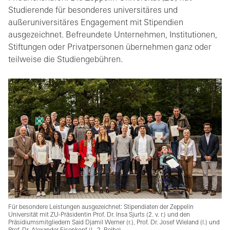
Studierende für besonderes universitäres und
außeruniversitäres Engagement mit Stipendien
ausgezeichnet. Befreundete Unternehmen, Institutionen,
Stiftungen oder Privatpersonen übernehmen ganz oder
teilweise die Studiengebühren.
Für besondere Leistungen ausgezeichnet: Stipendiaten der Zeppelin
Universität mit ZU-Präsidentin Prof. Dr. Insa Sjurts (2. v. r.) und den
Präsidiumsmitgliedern Said Djamil Werner (r.), Prof. Dr. Josef Wieland (l.) und