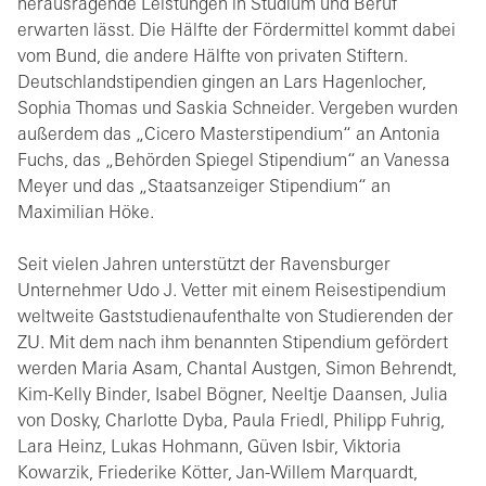
herausragende Leistungen in Studium und Beruf
erwarten lässt. Die Hälfte der Fördermittel kommt dabei
vom Bund, die andere Hälfte von privaten Stiftern.
Deutschlandstipendien gingen an Lars Hagenlocher,
Sophia Thomas und Saskia Schneider. Vergeben wurden
außerdem das „Cicero Masterstipendium“ an Antonia
Fuchs, das „Behörden Spiegel Stipendium“ an Vanessa
Meyer und das „Staatsanzeiger Stipendium“ an
Maximilian Höke.
Seit vielen Jahren unterstützt der Ravensburger
Unternehmer Udo J. Vetter mit einem Reisestipendium
weltweite Gaststudienaufenthalte von Studierenden der
ZU. Mit dem nach ihm benannten Stipendium gefördert
werden Maria Asam, Chantal Austgen, Simon Behrendt,
Kim-Kelly Binder, Isabel Bögner, Neeltje Daansen, Julia
von Dosky, Charlotte Dyba, Paula Friedl, Philipp Fuhrig,
Lara Heinz, Lukas Hohmann, Güven Isbir, Viktoria
Kowarzik, Friederike Kötter, Jan-Willem Marquardt,