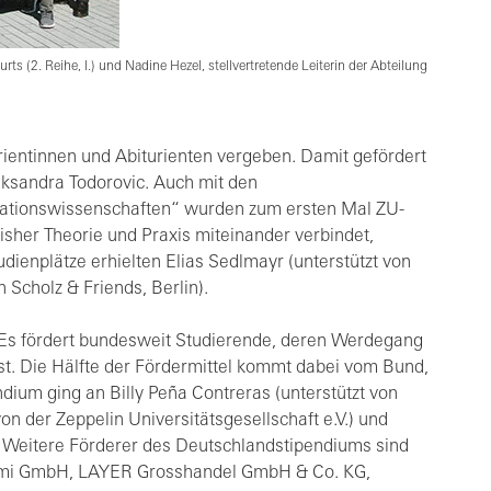
rts (2. Reihe, l.) und Nadine Hezel, stellvertretende Leiterin der Abteilung
rientinnen und Abiturienten vergeben. Damit gefördert
eksandra Todorovic. Auch mit den
ationswissenschaften“ wurden zum ersten Mal ZU-
isher Theorie und Praxis miteinander verbindet,
ienplätze erhielten Elias Sedlmayr (unterstützt von
 Scholz & Friends, Berlin).
 Es fördert bundesweit Studierende, deren Werdegang
t. Die Hälfte der Fördermittel kommt dabei vom Bund,
ndium ging an Billy Peña Contreras (unterstützt von
on der Zeppelin Universitätsgesellschaft e.V.) und
. Weitere Förderer des Deutschlandstipendiums sind
helmi GmbH, LAYER Grosshandel GmbH & Co. KG,