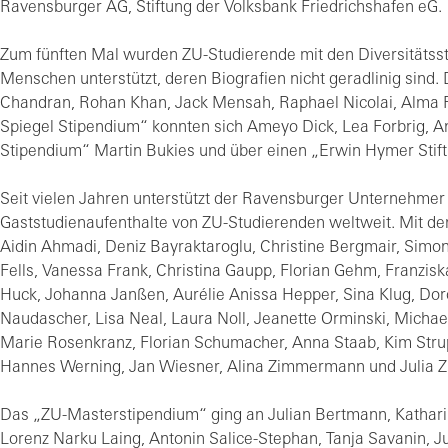
Ravensburger AG, Stiftung der Volksbank Friedrichshafen eG.
Zum fünften Mal wurden ZU-Studierende mit den Diversitätss
Menschen unterstützt, deren Biografien nicht geradlinig sind.
Chandran, Rohan Khan, Jack Mensah, Raphael Nicolai, Alma
Spiegel Stipendium“ konnten sich Ameyo Dick, Lea Forbrig, A
Stipendium“ Martin Bukies und über einen „Erwin Hymer Stift
Seit vielen Jahren unterstützt der Ravensburger Unternehmer
Gaststudienaufenthalte von ZU-Studierenden weltweit. Mit d
Aidin Ahmadi, Deniz Bayraktaroglu, Christine Bergmair, Simon
Fells, Vanessa Frank, Christina Gaupp, Florian Gehm, Franziska
Huck, Johanna Janßen, Aurélie Anissa Hepper, Sina Klug, Dor
Naudascher, Lisa Neal, Laura Noll, Jeanette Orminski, Michae
Marie Rosenkranz, Florian Schumacher, Anna Staab, Kim Stru
Hannes Werning, Jan Wiesner, Alina Zimmermann und Julia Zi
Das „ZU-Masterstipendium“ ging an Julian Bertmann, Katharina
Lorenz Narku Laing, Antonin Salice-Stephan, Tanja Savanin, 