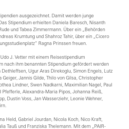
tipendien ausgezeichnet. Damit werden junge
 Das Stipendium erhielten Daniela Baresch, Nisanth
 Rude und Tabea Zimmermann. Über ein „Behörden
ndreas Krumtung und Shahroz Tahir, über ein „Cicero
ungsstudienplatz“ Ragna Prinssen freuen.
 Udo J. Vetter mit einem Reisestipendium
em nach ihm benannten Stipendium gefördert werden
 Dethleffsen, Ugur Aras Direkoglu, Simon Engels, Lutz
 Geiger, Jannis Gilde, Thilo von Gilsa, Christopher
othea Lindner, Swen Nadkarni, Maximilian Nagel, Paul
l Pfefferle, Alexandra-Maria Pipos, Johanna Reiß,
pp, Dustin Voss, Jan Wasserziehr, Leonie Wehner,
rn.
 Held, Gabriel Jourdan, Nicola Koch, Nico Kraft,
Julia Tauß und Franziska Thelemann. Mit dem „PAIR-