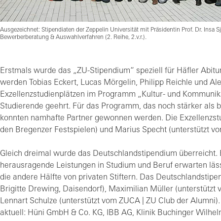
Ausgezeichnet: Stipendiaten der Zeppelin Universität mit Präsidentin Prof. Dr. Insa Sju
Bewerberberatung & Auswahlverfahren (2. Reihe, 2.v.r.).
Erstmals wurde das „ZU-Stipendium“ speziell für Häfler Abitu
werden Tobias Eckert, Lucas Mörgelin, Philipp Reichle und Al
Exzellenzstudienplätzen im Programm „Kultur- und Kommunik
Studierende geehrt. Für das Programm, das noch stärker als b
konnten namhafte Partner gewonnen werden. Die Exzellenzstud
den Bregenzer Festspielen) und Marius Specht (unterstützt von
Gleich dreimal wurde das Deutschlandstipendium überreicht.
herausragende Leistungen in Studium und Beruf erwarten läss
die andere Hälfte von privaten Stiftern. Das Deutschlandstipe
Brigitte Drewing, Daisendorf), Maximilian Müller (unterstützt v
Lennart Schulze (unterstützt vom ZUCA | ZU Club der Alumni)
aktuell: Hüni GmbH & Co. KG, IBB AG, Klinik Buchinger Wil