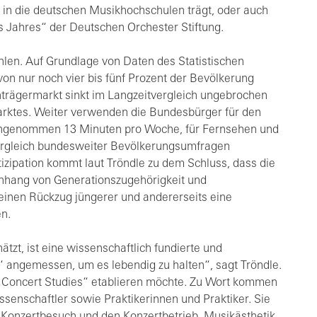
in die deutschen Musikhochschulen trägt, oder auch
s Jahres“ der Deutschen Orchester Stiftung.
len. Auf Grundlage von Daten des Statistischen
n nur noch vier bis fünf Prozent der Bevölkerung
nträgermarkt sinkt im Langzeitvergleich ungebrochen
rktes. Weiter verwenden die Bundesbürger für den
engenommen 13 Minuten pro Woche, für Fernsehen und
ergleich bundesweiter Bevölkerungsumfragen
izipation kommt laut Tröndle zu dem Schluss, dass die
hang von Generationszugehörigkeit und
einen Rückzug jüngerer und andererseits eine
en.
zt, ist eine wissenschaftlich fundierte und
rt‘ angemessen, um es lebendig zu halten“, sagt Tröndle.
„Concert Studies“ etablieren möchte. Zu Wort kommen
senschaftler sowie Praktikerinnen und Praktiker. Sie