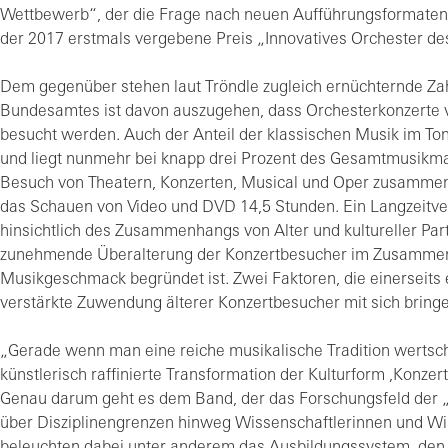
Wettbewerb“, der die Frage nach neuen Aufführungsformaten 
der 2017 erstmals vergebene Preis „Innovatives Orchester de
Dem gegenüber stehen laut Tröndle zugleich ernüchternde Zah
Bundesamtes ist davon auszugehen, dass Orchesterkonzerte vo
besucht werden. Auch der Anteil der klassischen Musik im To
und liegt nunmehr bei knapp drei Prozent des Gesamtmusikma
Besuch von Theatern, Konzerten, Musical und Oper zusamm
das Schauen von Video und DVD 14,5 Stunden. Ein Langzeitv
hinsichtlich des Zusammenhangs von Alter und kultureller Part
zunehmende Überalterung der Konzertbesucher im Zusammen
Musikgeschmack begründet ist. Zwei Faktoren, die einerseits 
verstärkte Zuwendung älterer Konzertbesucher mit sich bring
„Gerade wenn man eine reiche musikalische Tradition wertschät
künstlerisch raffinierte Transformation der Kulturform ,Konze
Genau darum geht es dem Band, der das Forschungsfeld der 
über Disziplinengrenzen hinweg Wissenschaftlerinnen und Wis