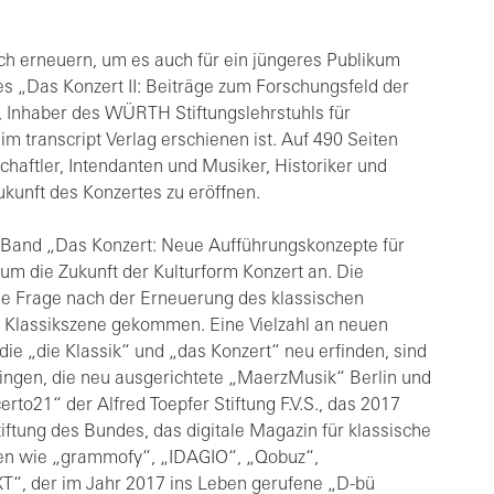
ich erneuern, um es auch für ein jüngeres Publikum
es „Das Konzert II: Beiträge zum Forschungsfeld der
, Inhaber des WÜRTH Stiftungslehrstuhls für
im transcript Verlag erschienen ist. Auf 490 Seiten
haftler, Intendanten und Musiker, Historiker und
ukunft des Konzertes zu eröffnen.
e Band „Das Konzert: Neue Aufführungskonzepte für
um die Zukunft der Kulturform Konzert an. Die
e Frage nach der Erneuerung des klassischen
ie Klassikszene gekommen. Eine Vielzahl an neuen
 „die Klassik“ und „das Konzert“ neu erfinden, sind
slingen, die neu ausgerichtete „MaerzMusik“ Berlin und
to21“ der Alfred Toepfer Stiftung F.V.S., das 2017
ftung des Bundes, das digitale Magazin für klassische
men wie „grammofy“, „IDAGIO“, „Qobuz“,
XT“, der im Jahr 2017 ins Leben gerufene „D-bü