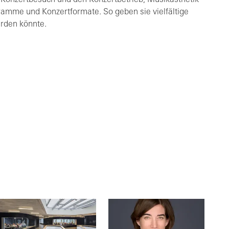
Konzertbesuch und den Konzertbetrieb, Musikästhetik
ramme und Konzertformate. So geben sie vielfältige
erden könnte.