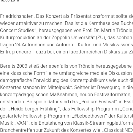
18.06.2018
Friedrichshafen. Das Konzert als Präsentationsformat sollte s
wieder attraktiver zu machen. Das ist die Kernthese des Buch
Concert Studies“, herausgegeben von Prof. Dr. Martin Tröndle
Kulturproduktion an der Zeppelin Universität (ZU), das soeben 
tragen 24 Autorinnen und Autoren – Kultur- und Musikwissensc
Entrepreneure – dazu bei, einen facettenreichen Diskurs zur Z
Bereits 2009 stieß der ebenfalls von Tröndle herausgegeben
eine klassische Form“ eine umfangreiche mediale Diskussion 
demografische Entwicklung des Konzertpublikums wie auch di
Konzertes standen im Mittelpunkt. Seither ist Bewegung in d
konzertpädagogischen Maßnahmen, neuen Festivalformaten, die
entstanden. Beispiele dafür sind das „Podium Festival“ in Es
der „Heidelberger Frühling“, das Fellowship-Programm „Concer
gestartete Fellowship-Programm „#bebeethoven“ der Kultursti
Musik „VAN“, die Entstehung von Klassik-Streamingplattfor
Branchentreffen zur Zukunft des Konzertes wie „Classical:NE