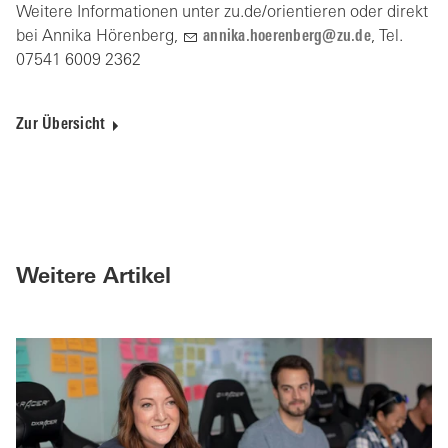
Weitere Informationen unter zu.de/orientieren oder direkt
bei Annika Hörenberg,
nn
k
h
r
nb
rg
z
d
, Tel.
07541 6009 2362
Zur Übersicht
Weitere Artikel