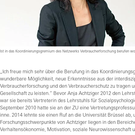
Ist in das Koordinierungsgremium des Netzwerks Verbraucherforschung berufen word
„Ich freue mich sehr über die Berufung in das Koordinierungsg
wunderbare Möglichkeit, neue Erkenntnisse aus der interdisz
Verbraucherforschung und den Verbraucherschutz zu tragen und
Gesellschaft zu leisten.“ Bevor Anja Achtziger 2012 den Lehrs
war sie bereits Vertreterin des Lehrstuhls für Sozialpsycholog
September 2010 hatte sie an der ZU eine Vertretungsprofessu
inne. 2014 lehnte sie einen Ruf an die Universität Brüssel ab,
Forschungsschwerpunkte von Achtziger liegen in den Bereiche
Verhaltensökonomie, Motivation, soziale Neurowissenschaft